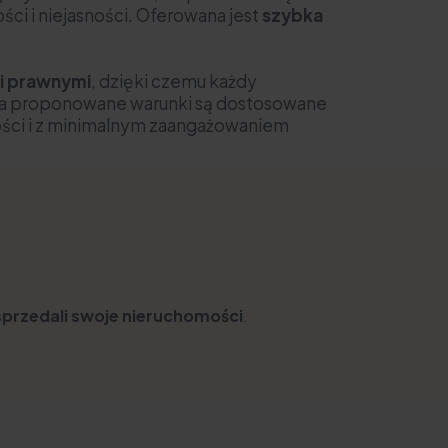
ci i niejasności. Oferowana jest
szybka
i prawnymi
, dzięki czemu każdy
ie, a proponowane warunki są dostosowane
ości i z minimalnym zaangażowaniem
sprzedali swoje nieruchomości
.