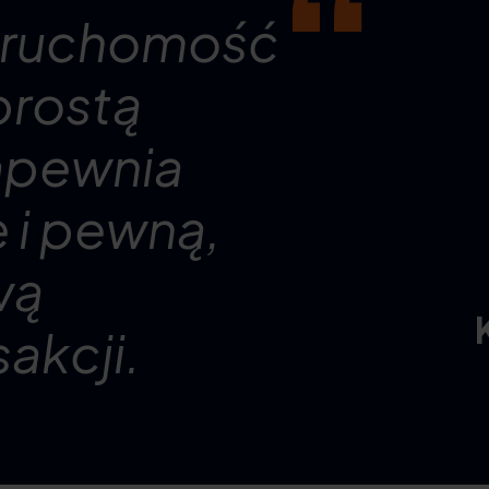
ieruchomość
prostą
zapewnia
 i pewną,
wą
sakcji.