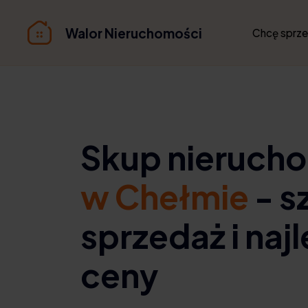
Walor Nieruchomości
Chcę sprz
Skup nieruch
w Chełmie
- s
sprzedaż i naj
ceny