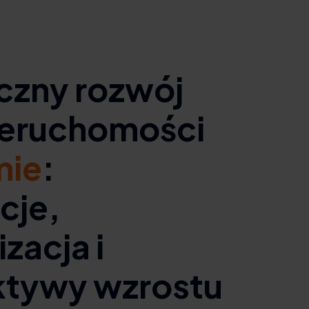
czny rozwój
ieruchomości
mie
:
cje,
zacja i
ktywy wzrostu