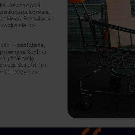
ka i pewna opcja
ansakcja realizowana
oczekiwań. Formalności
ywidualnie, co
mości —
zadłużone
,
 prawnymi
. Szybka
ją finalizację
ebiega dyskretnie i
wnie i otrzymanie