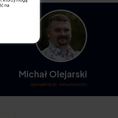
źć na
Michał Olejarski
specjalista ds. nieruchomości