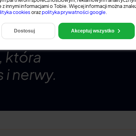
 z innymi informacjami o Tobie. Więcej informacji można znale
lityka cookies
oraz ​
polityka prywatności google
.
o nie tylko
Dostosuj
Akceptuj wszystko
kój decyzji i
, która
 i nerwy.