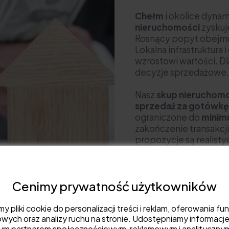
Chełm
i okolice dynami
nieruchomości
zyskuj
Rosnący popyt obejmuj
Lokalna infrastruktura
wzrostowi wartości. Dl
decyzje sprzedażowe
Nasz
skup nieruchom
sprzedaż za gotówkę
ograniczone do
minim
zakończenie transakcji
propozycje są realist
przebiega prosto, bezp
Cenimy prywatność użytkowników
Otrzymaj bezpłatn
 pliki cookie do personalizacji treści i reklam, oferowania fun
wych oraz analizy ruchu na stronie. Udostępniamy informacje
zym partnerom społecznościowym, reklamowym i analityczny