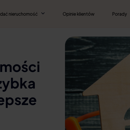
edać nieruchomość
Opinie klientów
Porady
omości
zybka
lepsze