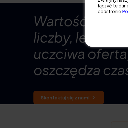
łączyć te dane
podstronie
Po
Wartość domu t
liczby, lecz spo
uczciwa oferta
oszczędza czas
Skontaktuj się z nami