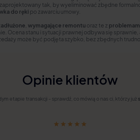
 zaprojektowany tak, by wyeliminować zbędne formalnoś
ka do ręki
po zawarciu umowy.
zadłużone
,
wymagające remontu
oraz te z
problemam
nie. Ocena stanu i sytuacji prawnej odbywa się sprawn
rzedaży może być podjęta szybko, bez zbędnych trudn
Opinie klientów
ym etapie transakcji - sprawdź, co mówią o nas ci, którzy już