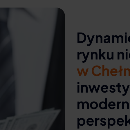
Dynami
rynku n
w Cheł
inwesty
moderni
perspe