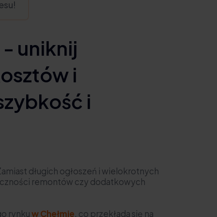
esu!
- uniknij
kosztów i
zybkość i
 Zamiast długich ogłoszeń i wielokrotnych
onieczności remontów czy dodatkowych
go rynku
w Chełmie
, co przekłada się na