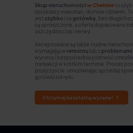
Skup nieruchomości
w Chełmie
to szyb
sprzedaży mieszkań, domów i działek. Tr
jest
szybko
i za
gotówkę
, bez długich 
są uproszczone, a oferta dopasowana ind
oszczędza czas i nerwy.
Akceptowane są także trudne nierucho
wymagające
remontu
lub z
problemami
wycena i bezpośrednia płatność umożliwia
transakcji w krótkim terminie. Proces prz
przejrzyście, umożliwiając sprzedaż spra
gotówki od ręki.
Otrzymaj bezpłatną wycenę!