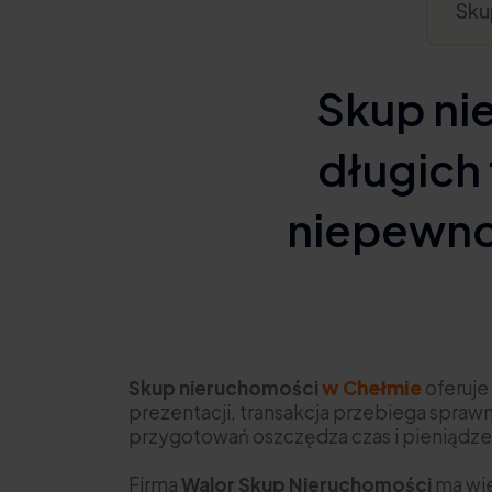
Sku
Skup ni
długich 
niepewno
Skup nieruchomości
w Chełmie
oferuje
prezentacji, transakcja przebiega spra
przygotowań oszczędza czas i pieniądze 
Firma
Walor Skup Nieruchomości
ma wie