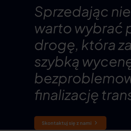
Sprzedając n
warto wybrać 
drogę, która 
szybką wycenę
bezproblemo
finalizację tran
Skontaktuj się z nami