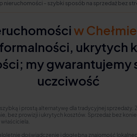
p nieruchomości - szybki sposób na sprzedaż bez str
eruchomości
w Chełmie
formalności, ukrytych 
ści; my gwarantujemy s
uczciwość
 szybką i prostą alternatywę dla tradycyjnej sprzedaży.
wnie, bez prowizji i ukrytych kosztów. Sprzedaż bez k
właściciela.
loletnie doświadczenie i dogłębną znajomość lokalne