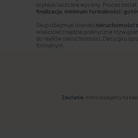
szybkie i uczciwe wyceny. Proces został
finalizacja
,
minimum formalności
i
gotów
Skup obejmuje również
nieruchomości 
właściciel znajdzie praktyczne rozwiąza
do realiów nieruchomości. Decyzja o sp
formalnym.
Zaufanie
, które budujemy na każd