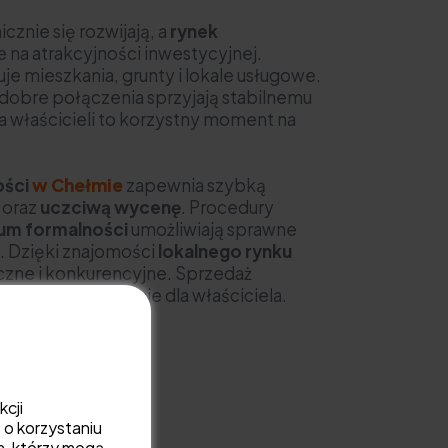
cznie się rozwijają, a
rynek
e na atrakcyjności inwestycyjnej.
e mieszkania, grunty i lokale usługowe.
 i dobre połączenia sprzyjają stabilnemu
a właścicieli to korzystny moment na
.
ości
w Chełmie
zapewnia szybką
oraz
uczciwą wycenę
. Procedury
um formalności
umożliwiają sprawne
. Dzięki znajomości
lokalnego rynku
yczne i konkurencyjne. Sprzedaż
iecznie i wygodnie dla właściciela.
ą wycenę!
kcji
 o korzystaniu
m, którzy mogą