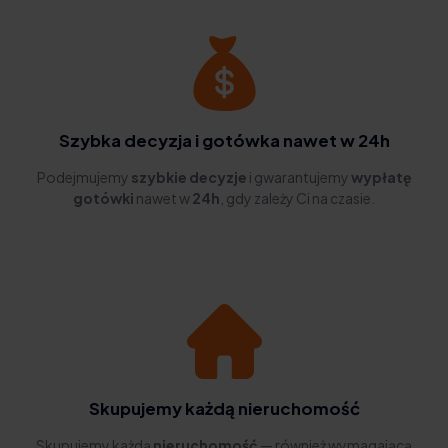
Szybka decyzja i gotówka nawet w 24h
Podejmujemy
szybkie decyzje
i gwarantujemy
wypłatę
gotówki
nawet w
24h
, gdy zależy Ci na czasie.
Skupujemy każdą nieruchomość
Skupujemy każdą
nieruchomość
— również wymagającą