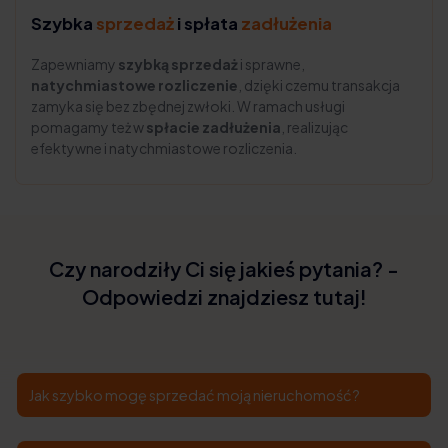
Szybka
sprzedaż
i spłata
zadłużenia
Zapewniamy
szybką sprzedaż
i sprawne,
natychmiastowe rozliczenie
, dzięki czemu transakcja
zamyka się bez zbędnej zwłoki. W ramach usługi
pomagamy też w
spłacie zadłużenia
, realizując
efektywne i natychmiastowe rozliczenia.
Czy narodziły Ci się jakieś pytania? -
Odpowiedzi znajdziesz tutaj!
Jak szybko mogę sprzedać moją nieruchomość?