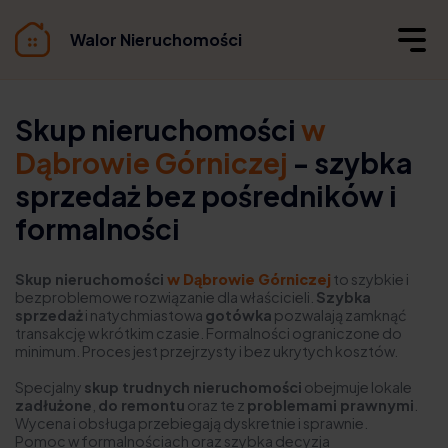
Walor Nieruchomości
Skup nieruchomości
w
Dąbrowie Górniczej
- szybka
sprzedaż bez pośredników i
formalności
Skup nieruchomości
w Dąbrowie Górniczej
to szybkie i
bezproblemowe rozwiązanie dla właścicieli.
Szybka
sprzedaż
i natychmiastowa
gotówka
pozwalają zamknąć
transakcję w krótkim czasie. Formalności ograniczone do
minimum. Proces jest przejrzysty i bez ukrytych kosztów.
Specjalny
skup trudnych nieruchomości
obejmuje lokale
zadłużone
,
do remontu
oraz te z
problemami prawnymi
.
Wycena i obsługa przebiegają dyskretnie i sprawnie.
Pomoc w formalnościach oraz szybka decyzja