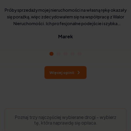
Próby sprzedaży mojej nieruchomości na własną rękę okazały
się porażką, więc zdecydowałem się na współpracę z Walor
Nieruchomości. Ich profesjonalne podejście i szybka
realizacja zrobiły na mnie wrażenie. Cena była sprawiedliwa, a
Marek
oni zajęli się wszystkimi formalnościami. Ich usługi są godne
polecenia
Więcej opinii
Poznaj trzy najczęściej wybierane drogi - wybierz
tę, która naprawdę się opłaca.