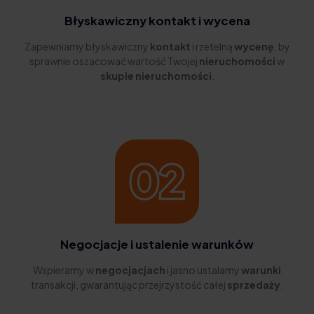
Błyskawiczny kontakt i wycena
Zapewniamy błyskawiczny
kontakt
i rzetelną
wycenę
, by
sprawnie oszacować wartość Twojej
nieruchomości
w
skupie nieruchomości
.
Negocjacje i ustalenie warunków
Wspieramy w
negocjacjach
i jasno ustalamy
warunki
transakcji, gwarantując przejrzystość całej
sprzedaży
.