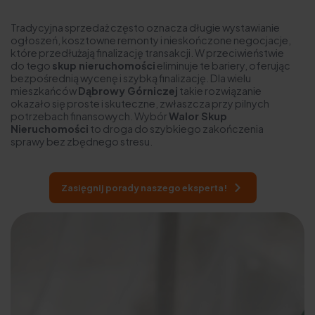
Tradycyjna sprzedaż często oznacza długie wystawianie
ogłoszeń, kosztowne remonty i nieskończone negocjacje,
które przedłużają finalizację transakcji. W przeciwieństwie
do tego
skup nieruchomości
eliminuje te bariery, oferując
bezpośrednią wycenę i szybką finalizację. Dla wielu
mieszkańców
Dąbrowy Górniczej
takie rozwiązanie
okazało się proste i skuteczne, zwłaszcza przy pilnych
potrzebach finansowych. Wybór
Walor Skup
Nieruchomości
to droga do szybkiego zakończenia
sprawy bez zbędnego stresu.
Zasięgnij porady naszego eksperta!