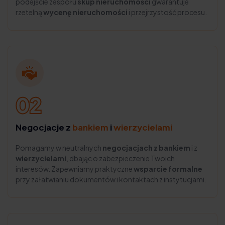
podejście zespołu
skup nieruchomości
gwarantuje
rzetelną
wycenę nieruchomości
i przejrzystość procesu.
Negocjacje z
bankiem
i
wierzycielami
Pomagamy w neutralnych
negocjacjach z bankiem
i z
wierzycielami
, dbając o zabezpieczenie Twoich
interesów. Zapewniamy praktyczne
wsparcie formalne
przy załatwianiu dokumentów i kontaktach z instytucjami.