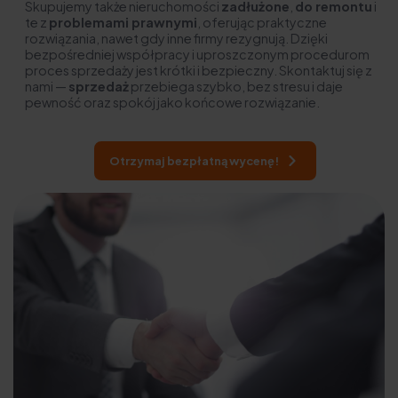
Skupujemy także nieruchomości
zadłużone
,
do remontu
i
te z
problemami prawnymi
, oferując praktyczne
rozwiązania, nawet gdy inne firmy rezygnują. Dzięki
bezpośredniej współpracy i uproszczonym procedurom
proces sprzedaży jest krótki i bezpieczny. Skontaktuj się z
nami —
sprzedaż
przebiega szybko, bez stresu i daje
pewność oraz spokój jako końcowe rozwiązanie.
Otrzymaj bezpłatną wycenę!