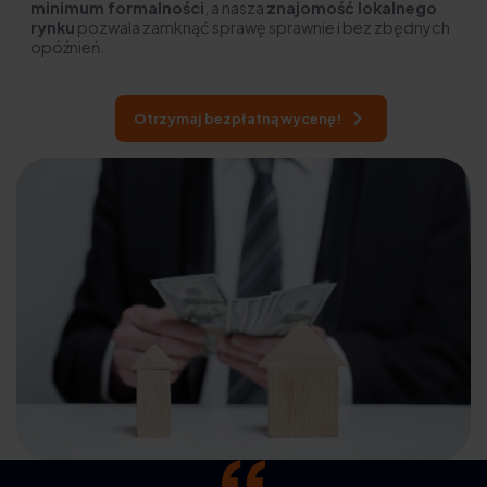
minimum formalności
, a nasza
znajomość lokalnego
rynku
pozwala zamknąć sprawę sprawnie i bez zbędnych
opóźnień.
Otrzymaj bezpłatną wycenę!