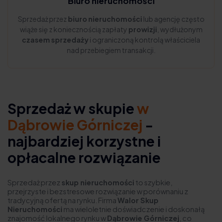
Biuro nieruchomości
Sprzedaż przez
biuro nieruchomości
lub agencję często
wiąże się z koniecznością zapłaty
prowizji
, wydłużonym
czasem sprzedaży
i ograniczoną kontrolą właściciela
nad przebiegiem transakcji.
Sprzedaż w skupie
w
Dąbrowie Górniczej
-
najbardziej korzystne i
opłacalne rozwiązanie
Sprzedaż przez
skup nieruchomości
to szybkie,
przejrzyste i bezstresowe rozwiązanie w porównaniu z
tradycyjną ofertą na rynku. Firma
Walor Skup
Nieruchomości
ma wieloletnie doświadczenie i doskonałą
znajomość lokalnego rynku w
Dąbrowie Górniczej
, co