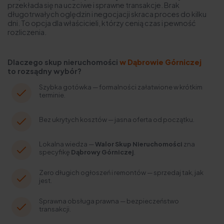
przekłada się na uczciwe i sprawne transakcje. Brak
długotrwałych oględzin i negocjacji skraca proces do kilku
dni. To opcja dla właścicieli, którzy cenią czas i pewność
rozliczenia.
Dlaczego skup nieruchomości
w Dąbrowie Górniczej
to rozsądny wybór?
Szybka gotówka — formalności załatwione w krótkim
terminie.
Bez ukrytych kosztów — jasna oferta od początku.
Lokalna wiedza —
Walor Skup Nieruchomości
zna
specyfikę
Dąbrowy Górniczej
.
Zero długich ogłoszeń i remontów — sprzedaj tak, jak
jest.
Sprawna obsługa prawna — bezpieczeństwo
transakcji.