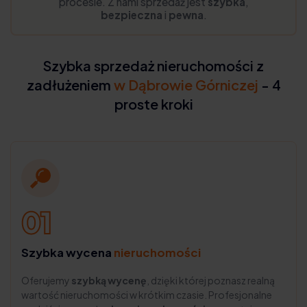
procesie. Z nami sprzedaż jest
szybka
,
bezpieczna
i
pewna
.
Szybka sprzedaż nieruchomości z
zadłużeniem
w Dąbrowie Górniczej
- 4
proste kroki
Szybka wycena
nieruchomości
Oferujemy
szybką wycenę
, dzięki której poznasz realną
wartość nieruchomości w krótkim czasie. Profesjonalne