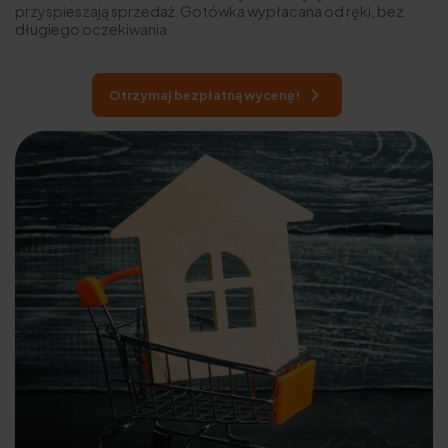
przyspieszają sprzedaż. Gotówka wypłacana od ręki, bez
długiego oczekiwania.
Otrzymaj bezpłatną wycenę!