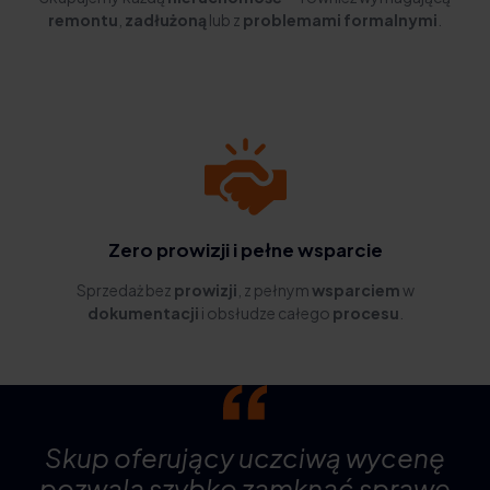
remontu
,
zadłużoną
lub z
problemami formalnymi
.
Zero prowizji i pełne wsparcie
Sprzedaż bez
prowizji
, z pełnym
wsparciem
w
dokumentacji
i obsłudze całego
procesu
.
Skup oferujący uczciwą wycenę
pozwala szybko zamknąć sprawę