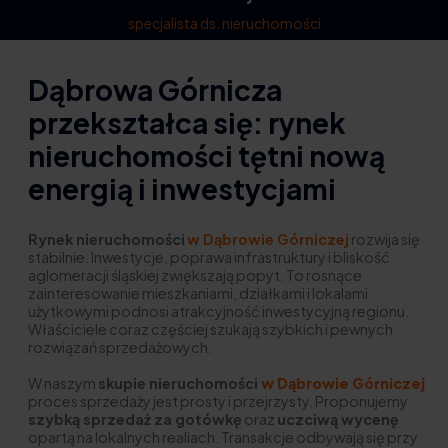
specjalista ds. nieruchomości
Dąbrowa Górnicza
przekształca się: rynek
nieruchomości tętni nową
energią i inwestycjami
Rynek nieruchomości
w Dąbrowie Górniczej
rozwija się
stabilnie. Inwestycje, poprawa infrastruktury i bliskość
aglomeracji śląskiej zwiększają popyt. To rosnące
zainteresowanie mieszkaniami, działkami i lokalami
użytkowymi podnosi atrakcyjność inwestycyjną regionu.
Właściciele coraz częściej szukają szybkich i pewnych
rozwiązań sprzedażowych.
W naszym
skupie nieruchomości
w Dąbrowie Górniczej
proces sprzedaży jest prosty i przejrzysty. Proponujemy
szybką sprzedaż za gotówkę
oraz
uczciwą wycenę
opartą na lokalnych realiach. Transakcje odbywają się przy