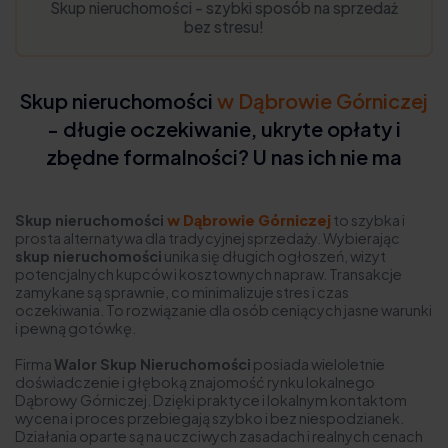
Skup nieruchomości - szybki sposób na sprzedaż
bez stresu!
Skup nieruchomości
w Dąbrowie Górniczej
- długie oczekiwanie, ukryte opłaty i
zbędne formalności? U nas ich nie ma
Skup nieruchomości
w Dąbrowie Górniczej
to szybka i
prosta alternatywa dla tradycyjnej sprzedaży. Wybierając
skup nieruchomości
unika się długich ogłoszeń, wizyt
potencjalnych kupców i kosztownych napraw. Transakcje
zamykane są sprawnie, co minimalizuje stres i czas
oczekiwania. To rozwiązanie dla osób ceniących jasne warunki
i pewną gotówkę.
Firma
Walor Skup Nieruchomości
posiada wieloletnie
doświadczenie i głęboką znajomość rynku lokalnego
Dąbrowy Górniczej. Dzięki praktyce i lokalnym kontaktom
wycena i proces przebiegają szybko i bez niespodzianek.
Działania oparte są na uczciwych zasadach i realnych cenach