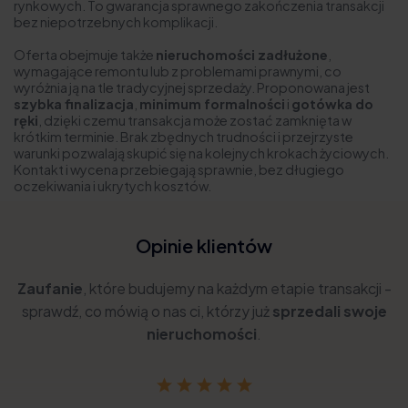
rynkowych. To gwarancja sprawnego zakończenia transakcji
bez niepotrzebnych komplikacji.
Oferta obejmuje także
nieruchomości zadłużone
,
wymagające remontu lub z problemami prawnymi, co
wyróżnia ją na tle tradycyjnej sprzedaży. Proponowana jest
szybka finalizacja
,
minimum formalności
i
gotówka do
ręki
, dzięki czemu transakcja może zostać zamknięta w
krótkim terminie. Brak zbędnych trudności i przejrzyste
warunki pozwalają skupić się na kolejnych krokach życiowych.
Kontakt i wycena przebiegają sprawnie, bez długiego
oczekiwania i ukrytych kosztów.
Opinie klientów
Zaufanie
, które budujemy na każdym etapie transakcji -
sprawdź, co mówią o nas ci, którzy już
sprzedali swoje
nieruchomości
.