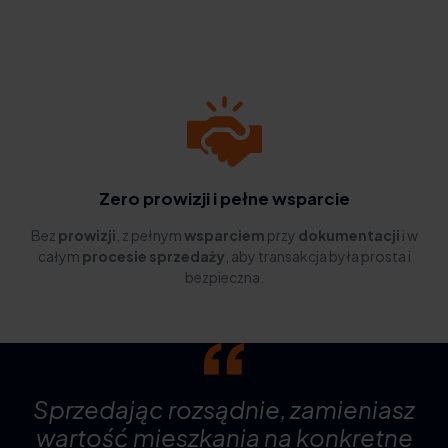
Zero prowizji i pełne wsparcie
Bez
prowizji
, z pełnym
wsparciem
przy
dokumentacji
i w
całym
procesie sprzedaży
, aby transakcja była prosta i
bezpieczna.
Sprzedając rozsądnie, zamieniasz
wartość mieszkania na konkretne