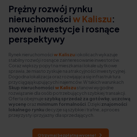
Prężny rozwój rynku
nieruchomości
w Kaliszu
:
nowe inwestycje i rosnące
perspektywy
Rynek nieruchomości
w Kaliszu
i okolicach wykazuje
stabilny rozwój i rosnące zainteresowanie inwestorów.
Coraz większy popyt na mieszkania i lokale użytkowe
sprawia, że miasto zyskuje na atrakcyjności inwestycyjnej.
Dogodna lokalizacja oraz rozwijająca się infrastruktura
przyciągają kupujących i najemców. W takich warunkach
Skup nieruchomości
w Kaliszu
stanowi wygodne
rozwiązanie dla osób potrzebujących szybkiej transakcji.
Oferta obejmuje
szybką sprzedaż za gotówkę
,
uczciwą
wycenę
oraz
minimum formalności
. Dzięki
znajomości
lokalnego rynku
decyzje są szybkie i trafne, a proces
przejrzysty i przyjazny dla sprzedających.
Otrzymaj bezpłatną wycenę!