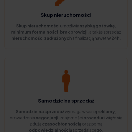
Skup nieruchomości
Skup nieruchomości
umożliwia
szybką gotówkę
,
minimum formalności
i
brak prowizji
, a także sprzedaż
nieruchomości zadłużonych
z finalizacją nawet
w 24h
.
Samodzielna sprzedaż
Samodzielna sprzedaż
wymaga własnej
reklamy
,
prowadzenia
negocjacji
, znajomości
procedur
i wiąże się
z dużą
czasochłonnością
oraz pełną
odpowiedzialnością
sprzedającego.