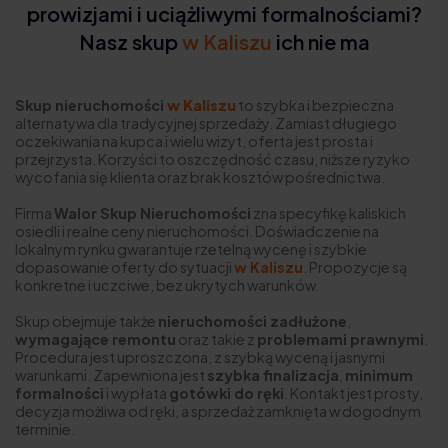
prowizjami i uciążliwymi formalnościami?
Nasz skup
w Kaliszu
ich nie ma
Skup nieruchomości
w Kaliszu
to szybka i bezpieczna
alternatywa dla tradycyjnej sprzedaży. Zamiast długiego
oczekiwania na kupca i wielu wizyt, oferta jest prosta i
przejrzysta. Korzyści to oszczędność czasu, niższe ryzyko
wycofania się klienta oraz brak kosztów pośrednictwa.
Firma
Walor Skup Nieruchomości
zna specyfikę kaliskich
osiedli i realne ceny nieruchomości. Doświadczenie na
lokalnym rynku gwarantuje rzetelną wycenę i szybkie
dopasowanie oferty do sytuacji
w Kaliszu
. Propozycje są
konkretne i uczciwe, bez ukrytych warunków.
Skup obejmuje także
nieruchomości zadłużone
,
wymagające remontu
oraz takie z
problemami prawnymi
.
Procedura jest uproszczona, z szybką wyceną i jasnymi
warunkami. Zapewniona jest
szybka finalizacja
,
minimum
formalności
i wypłata
gotówki do ręki
. Kontakt jest prosty,
decyzja możliwa od ręki, a sprzedaż zamknięta w dogodnym
terminie.