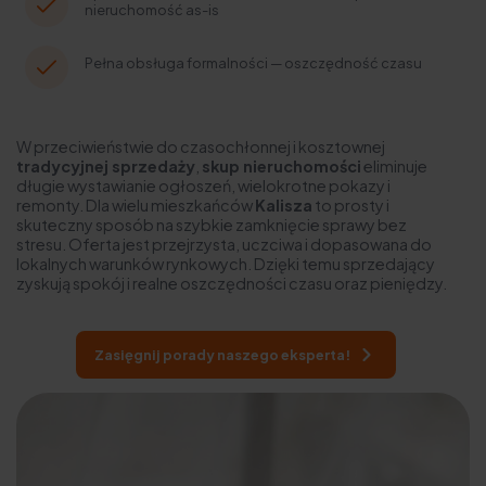
nieruchomość as-is
Pełna obsługa formalności — oszczędność czasu
W przeciwieństwie do czasochłonnej i kosztownej
tradycyjnej sprzedaży
,
skup nieruchomości
eliminuje
długie wystawianie ogłoszeń, wielokrotne pokazy i
remonty. Dla wielu mieszkańców
Kalisza
to prosty i
skuteczny sposób na szybkie zamknięcie sprawy bez
stresu. Oferta jest przejrzysta, uczciwa i dopasowana do
lokalnych warunków rynkowych. Dzięki temu sprzedający
zyskują spokój i realne oszczędności czasu oraz pieniędzy.
Zasięgnij porady naszego eksperta!