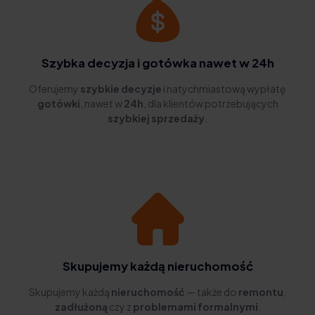
Szybka decyzja i gotówka nawet w 24h
Oferujemy
szybkie decyzje
i natychmiastową wypłatę
gotówki
, nawet w
24h
, dla klientów potrzebujących
szybkiej sprzedaży
.
Skupujemy każdą nieruchomość
Skupujemy każdą
nieruchomość
— także do
remontu
,
zadłużoną
czy z
problemami formalnymi
.