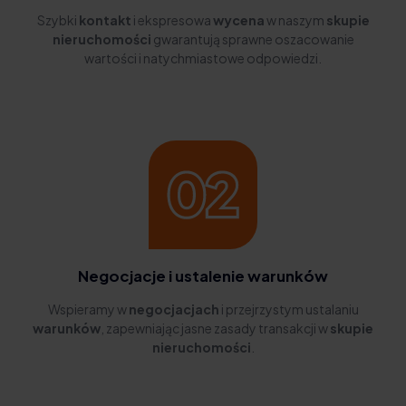
Szybki
kontakt
i ekspresowa
wycena
w naszym
skupie
nieruchomości
gwarantują sprawne oszacowanie
wartości i natychmiastowe odpowiedzi.
Negocjacje i ustalenie warunków
Wspieramy w
negocjacjach
i przejrzystym ustalaniu
warunków
, zapewniając jasne zasady transakcji w
skupie
nieruchomości
.