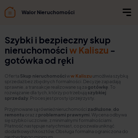
Walor Nieruchomości
Szybki i bezpieczny skup
nieruchomości
w Kaliszu
-
gotówka od ręki
Oferta
Skup nieruchomości
w
w Kaliszu
umożliwia szybką
sprzedaż bez zbędnych formalności. Decyzje zapadają
sprawnie, a transakcje realizowane są za
gotówkę
. To
rozwiązanie dla tych, którzy potrzebują
szybkiej
sprzedaży
. Proces jest prosty i przejrzysty.
Przyjmowane są również nieruchomości
zadłużone
,
do
remontu
oraz z
problemami prawnymi
. Wycena odbywa
się szybko i uczciwie, z minimalnymi formalnościami.
Płatność następuje natychmiast, co pozwala uniknąć
dodatkowych kosztów. Obsługa formalna ograniczona do
niezbędnego minimum.