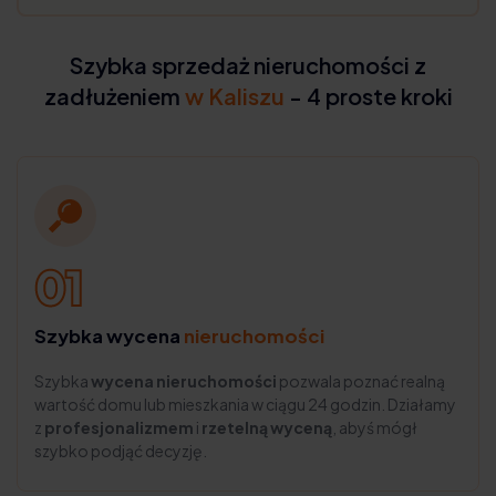
Szybka sprzedaż nieruchomości z
zadłużeniem
w Kaliszu
- 4 proste kroki
Szybka wycena
nieruchomości
Szybka
wycena nieruchomości
pozwala poznać realną
wartość domu lub mieszkania w ciągu 24 godzin. Działamy
z
profesjonalizmem
i
rzetelną wyceną
, abyś mógł
szybko podjąć decyzję.