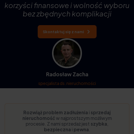
korzyści finansowe i wolność wyboru
bez zbędnych komplikacji
Skontaktuj się z nami
Radosław Zacha
specjalista ds. nieruchomości
Rozwiąż problem zadłużenia
i
sprzedaj
nieruchomość
w najprostszym możliwym
procesie. Z nami sprzedaż jest
szybka
,
bezpieczna
i
pewna
.