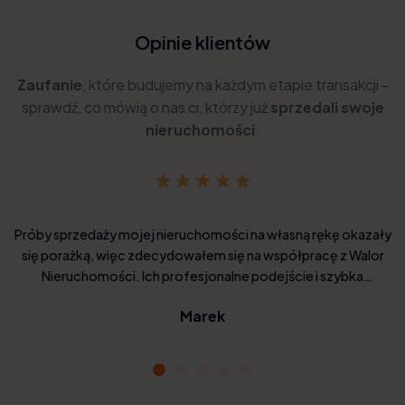
Opinie klientów
Zaufanie
, które budujemy na każdym etapie transakcji -
sprawdź, co mówią o nas ci, którzy już
sprzedali swoje
nieruchomości
.
Próby sprzedaży mojej nieruchomości na własną rękę okazały
się porażką, więc zdecydowałem się na współpracę z Walor
Nieruchomości. Ich profesjonalne podejście i szybka
realizacja zrobiły na mnie wrażenie. Cena była sprawiedliwa, a
Marek
oni zajęli się wszystkimi formalnościami. Ich usługi są godne
polecenia