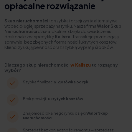
opłacalne rozwiązanie
Skup nieruchomości
to szybka i przejrzysta alternatywa
wobec długiej sprzedaży na rynku. Nasza firma
Walor Skup
Nieruchomości
działa lokalnie i dzięki doświadczeniu
doskonale zna specyfikę
Kalisza
. Transakcje przebiegają
sprawnie, bez zbędnych formalności i ukrytych kosztów.
Klienci zyskują pewność oraz szybką wypłatę środków.
Dlaczego skup nieruchomości
w Kaliszu
to rozsądny
wybór?
Szybka finalizacja i
gotówka od ręki
Brak prowizji i
ukrytych kosztów
Znajomość lokalnego rynku dzięki
Walor Skup
Nieruchomości
Sprzedaż bez konieczności remontu — sprzedasz