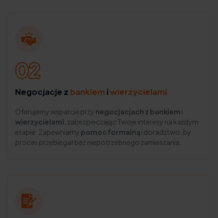
Negocjacje z
bankiem
i
wierzycielami
Oferujemy wsparcie przy
negocjacjach z bankiem
i
wierzycielami
, zabezpieczając Twoje interesy na każdym
etapie. Zapewniamy
pomoc formalną
i doradztwo, by
proces przebiegał bez niepotrzebnego zamieszania.