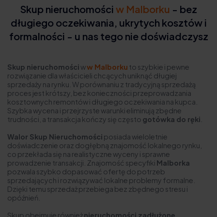
Skup nieruchomości
w Malborku
- bez
długiego oczekiwania, ukrytych kosztów i
formalności - u nas tego nie doświadczysz
Skup nieruchomości
w
w Malborku
to szybkie i pewne
rozwiązanie dla właścicieli chcących uniknąć długiej
sprzedaży na rynku. W porównaniu z tradycyjną sprzedażą
proces jest krótszy, bez konieczności przeprowadzania
kosztownych remontów i długiego oczekiwania na kupca.
Szybka wycena i przejrzyste warunki eliminują zbędne
trudności, a transakcja kończy się często
gotówka do ręki
.
Walor Skup Nieruchomości
posiada wieloletnie
doświadczenie oraz dogłębną znajomość lokalnego rynku,
co przekłada się na realistyczne wyceny i sprawne
prowadzenie transakcji. Znajomość specyfiki
Malborka
pozwala szybko dopasować ofertę do potrzeb
sprzedających i rozwiązywać lokalne problemy formalne.
Dzięki temu sprzedaż przebiega bez zbędnego stresu i
opóźnień.
Skup obejmuje również
nieruchomości zadłużone
,