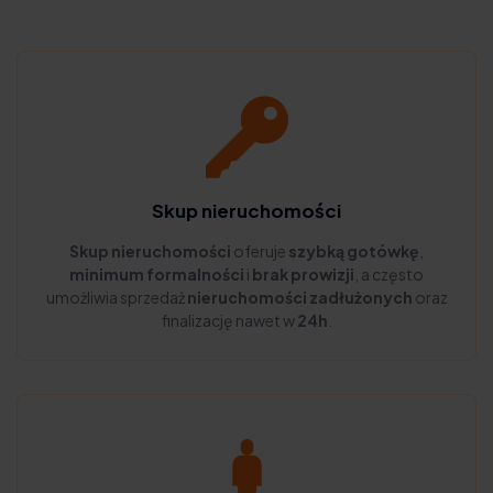
Skup nieruchomości
Skup nieruchomości
oferuje
szybką gotówkę
,
minimum formalności
i
brak prowizji
, a często
umożliwia sprzedaż
nieruchomości zadłużonych
oraz
finalizację nawet w
24h
.