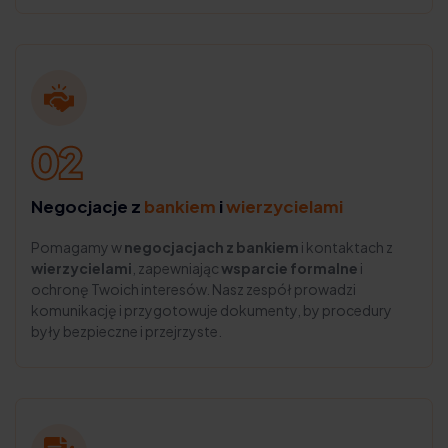
Negocjacje z
bankiem
i
wierzycielami
Pomagamy w
negocjacjach z bankiem
i kontaktach z
wierzycielami
, zapewniając
wsparcie formalne
i
ochronę Twoich interesów. Nasz zespół prowadzi
komunikację i przygotowuje dokumenty, by procedury
były bezpieczne i przejrzyste.