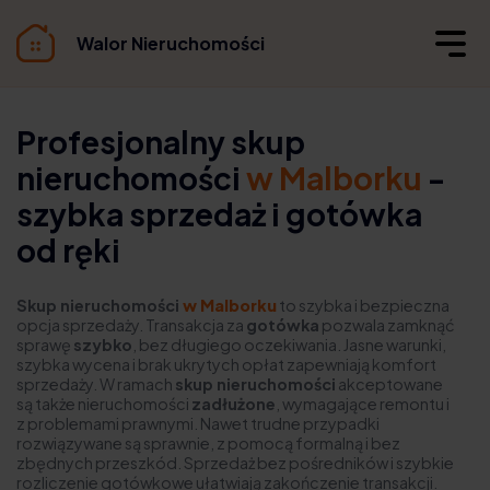
Walor Nieruchomości
Profesjonalny skup
nieruchomości
w Malborku
-
szybka sprzedaż i gotówka
od ręki
Skup nieruchomości
w Malborku
to szybka i bezpieczna
opcja sprzedaży. Transakcja za
gotówka
pozwala zamknąć
sprawę
szybko
, bez długiego oczekiwania. Jasne warunki,
szybka wycena i brak ukrytych opłat zapewniają komfort
sprzedaży. W ramach
skup nieruchomości
akceptowane
są także nieruchomości
zadłużone
, wymagające remontu i
z problemami prawnymi. Nawet trudne przypadki
rozwiązywane są sprawnie, z pomocą formalną i bez
zbędnych przeszkód. Sprzedaż bez pośredników i szybkie
rozliczenie gotówkowe ułatwiają zakończenie transakcji.