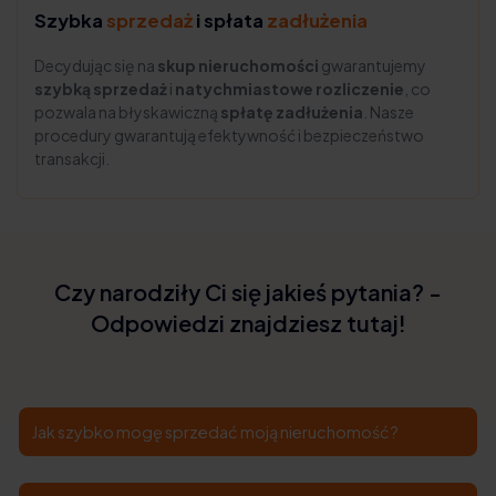
Szybka
sprzedaż
i spłata
zadłużenia
Decydując się na
skup nieruchomości
gwarantujemy
szybką sprzedaż
i
natychmiastowe rozliczenie
, co
pozwala na błyskawiczną
spłatę zadłużenia
. Nasze
procedury gwarantują efektywność i bezpieczeństwo
transakcji.
Czy narodziły Ci się jakieś pytania? -
Odpowiedzi znajdziesz tutaj!
Jak szybko mogę sprzedać moją nieruchomość?