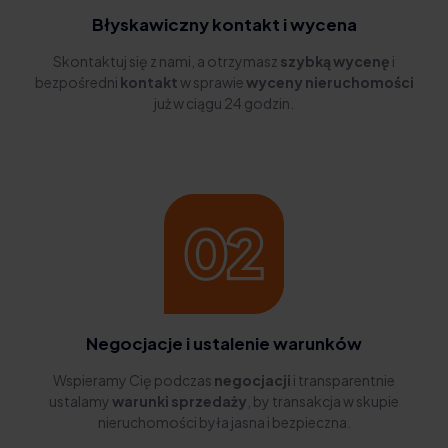
Błyskawiczny kontakt i wycena
Skontaktuj się z nami, a otrzymasz
szybką wycenę
i
bezpośredni
kontakt
w sprawie
wyceny nieruchomości
już w ciągu 24 godzin.
Negocjacje i ustalenie warunków
Wspieramy Cię podczas
negocjacji
i transparentnie
ustalamy
warunki sprzedaży
, by transakcja w skupie
nieruchomości była jasna i bezpieczna.