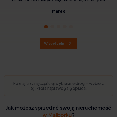
realizacja zrobiły na mnie wrażenie. Cena była sprawiedliwa, a
Marek
oni zajęli się wszystkimi formalnościami. Ich usługi są godne
polecenia
Więcej opinii
Poznaj trzy najczęściej wybierane drogi - wybierz
tę, która naprawdę się opłaca.
Jak możesz sprzedać swoją nieruchomość
w Malborku
?