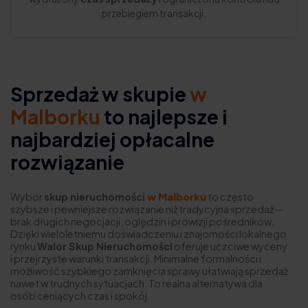
przebiegiem transakcji.
Sprzedaż w skupie
w
Malborku
to najlepsze i
najbardziej opłacalne
rozwiązanie
Wybór
skup nieruchomości
w Malborku
to często
szybsze i pewniejsze rozwiązanie niż tradycyjna sprzedaż —
brak długich negocjacji, oględzin i prowizji pośredników.
Dzięki wieloletniemu doświadczeniu i znajomości lokalnego
rynku
Walor Skup Nieruchomości
oferuje uczciwe wyceny
i przejrzyste warunki transakcji. Minimalne formalności i
możliwość szybkiego zamknięcia sprawy ułatwiają sprzedaż
nawet w trudnych sytuacjach. To realna alternatywa dla
osób ceniących czas i spokój.