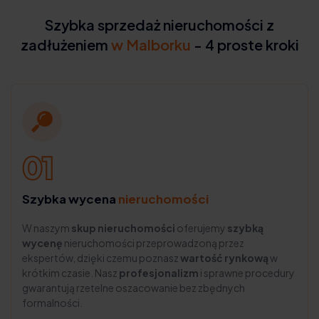
Szybka sprzedaż nieruchomości z
zadłużeniem
w Malborku
- 4 proste kroki
Szybka wycena
nieruchomości
W naszym
skup nieruchomości
oferujemy
szybką
wycenę
nieruchomości przeprowadzoną przez
ekspertów, dzięki czemu poznasz
wartość rynkową
w
krótkim czasie. Nasz
profesjonalizm
i sprawne procedury
gwarantują rzetelne oszacowanie bez zbędnych
formalności.