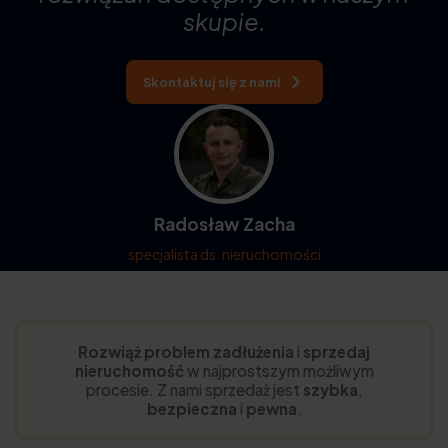
skupie.
Skontaktuj się z nami
Radosław Zacha
specjalista ds. nieruchomości
Rozwiąż problem zadłużenia
i
sprzedaj
nieruchomość
w najprostszym możliwym
procesie. Z nami sprzedaż jest
szybka
,
bezpieczna
i
pewna
.