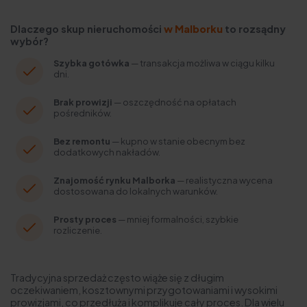
Dlaczego skup nieruchomości
w Malborku
to rozsądny
wybór?
Szybka gotówka
— transakcja możliwa w ciągu kilku
dni.
Brak prowizji
— oszczędność na opłatach
pośredników.
Bez remontu
— kupno w stanie obecnym bez
dodatkowych nakładów.
Znajomość rynku Malborka
— realistyczna wycena
dostosowana do lokalnych warunków.
Prosty proces
— mniej formalności, szybkie
rozliczenie.
Tradycyjna sprzedaż często wiąże się z długim
oczekiwaniem, kosztownymi przygotowaniami i wysokimi
prowizjami, co przedłuża i komplikuje cały proces. Dla wielu