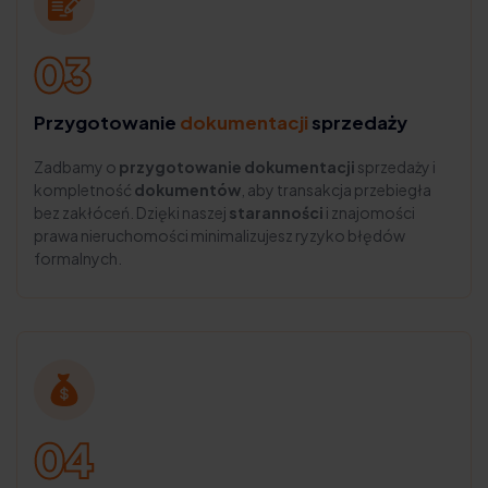
Przygotowanie
dokumentacji
sprzedaży
Zadbamy o
przygotowanie dokumentacji
sprzedaży i
kompletność
dokumentów
, aby transakcja przebiegła
bez zakłóceń. Dzięki naszej
staranności
i znajomości
prawa nieruchomości minimalizujesz ryzyko błędów
formalnych.