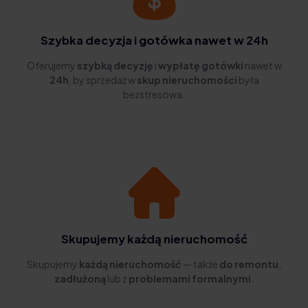
Szybka decyzja i gotówka nawet w 24h
Oferujemy
szybką decyzję
i
wypłatę gotówki
nawet w
24h
, by sprzedaż w
skup nieruchomości
była
bezstresowa.
Skupujemy każdą nieruchomość
Skupujemy
każdą nieruchomość
— także
do remontu
,
zadłużoną
lub z
problemami formalnymi
.