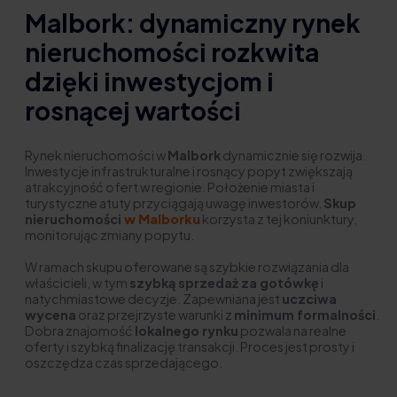
Malbork: dynamiczny rynek
nieruchomości rozkwita
dzięki inwestycjom i
rosnącej wartości
Rynek nieruchomości w
Malbork
dynamicznie się rozwija.
Inwestycje infrastrukturalne i rosnący popyt zwiększają
atrakcyjność ofert w regionie. Położenie miasta i
turystyczne atuty przyciągają uwagę inwestorów.
Skup
nieruchomości
w Malborku
korzysta z tej koniunktury,
monitorując zmiany popytu.
W ramach skupu oferowane są szybkie rozwiązania dla
właścicieli, w tym
szybką sprzedaż za gotówkę
i
natychmiastowe decyzje. Zapewniana jest
uczciwa
wycena
oraz przejrzyste warunki z
minimum formalności
.
Dobra znajomość
lokalnego rynku
pozwala na realne
oferty i szybką finalizację transakcji. Proces jest prosty i
oszczędza czas sprzedającego.