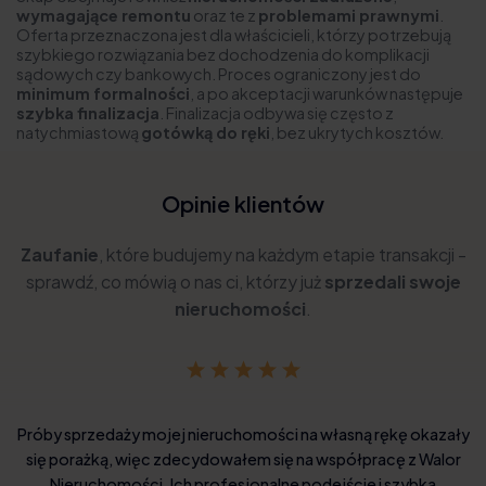
wymagające remontu
oraz te z
problemami prawnymi
.
Oferta przeznaczona jest dla właścicieli, którzy potrzebują
szybkiego rozwiązania bez dochodzenia do komplikacji
sądowych czy bankowych. Proces ograniczony jest do
minimum formalności
, a po akceptacji warunków następuje
szybka finalizacja
. Finalizacja odbywa się często z
natychmiastową
gotówką do ręki
, bez ukrytych kosztów.
Opinie klientów
Zaufanie
, które budujemy na każdym etapie transakcji -
sprawdź, co mówią o nas ci, którzy już
sprzedali swoje
nieruchomości
.
Próby sprzedaży mojej nieruchomości na własną rękę okazały
się porażką, więc zdecydowałem się na współpracę z Walor
Nieruchomości. Ich profesjonalne podejście i szybka