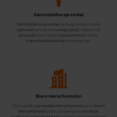
Samodzielna sprzedaż
Samodzielna sprzedaż
wymaga zamieszczania
ogłoszeń
, prowadzenia
negocjacji
, znajomości
procedur
i jest zwykle
czasochłonna
z pełną
odpowiedzialnością
sprzedającego.
Biuro nieruchomości
W przypadku
sprzedaży nieruchomości
przez
biuro
nieruchomości
często pojawiają się
prowizje
,
wydłużony
czas sprzedaży
i ograniczona kontrola nad