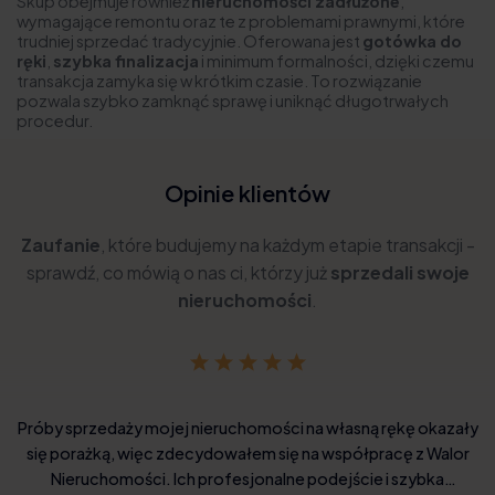
Skup obejmuje również
nieruchomości zadłużone
,
wymagające remontu oraz te z problemami prawnymi, które
trudniej sprzedać tradycyjnie. Oferowana jest
gotówka do
ręki
,
szybka finalizacja
i minimum formalności, dzięki czemu
transakcja zamyka się w krótkim czasie. To rozwiązanie
pozwala szybko zamknąć sprawę i uniknąć długotrwałych
procedur.
Opinie klientów
Zaufanie
, które budujemy na każdym etapie transakcji -
sprawdź, co mówią o nas ci, którzy już
sprzedali swoje
nieruchomości
.
Próby sprzedaży mojej nieruchomości na własną rękę okazały
się porażką, więc zdecydowałem się na współpracę z Walor
Nieruchomości. Ich profesjonalne podejście i szybka