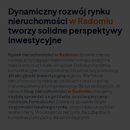
Dynamiczny rozwój rynku
nieruchomości
w Radomiu
tworzy solidne perspektywy
inwestycyjne
Rynek nieruchomości
w Radomiu
dynamicznie się
rozwija, przyciągając inwestorów i rosnący popyt na
mieszkania oraz lokale usługowe. Dobre połączenia
komunikacyjne i rozwój lokalnej infrastruktury podnoszą
atrakcyjność inwestycyjną
regionu. W efekcie
nieruchomości w mieście i okolicach coraz częściej
stanowią pewną i płynną inwestycję dla sprzedających. W
ramach
Skup nieruchomości
w Radomiu
oferujemy
szybką sprzedaż za gotówkę
,
uczciwą wycenę
i
minimum formalności
. Działamy sprawnie dzięki
znajomości lokalnego rynku
, co pozwala na szybkie i
realne oferty. Proces jest przejrzysty, bez zbędnych
komplikacji i przyjazny dla sprzedających.