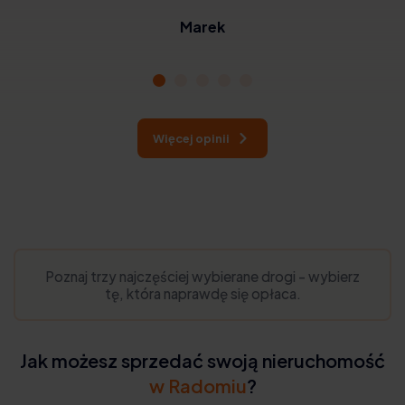
realizacja zrobiły na mnie wrażenie. Cena była sprawiedliwa, a
Marek
oni zajęli się wszystkimi formalnościami. Ich usługi są godne
polecenia
Więcej opinii
Poznaj trzy najczęściej wybierane drogi - wybierz
tę, która naprawdę się opłaca.
Jak możesz sprzedać swoją nieruchomość
w Radomiu
?