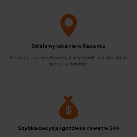
Działamy lokalnie w Radomiu
Działamy lokalnie w
Radom
, znamy
rynek
, aktualne
ceny
i
specyfikę
dzielnic
.
Szybka decyzja i gotówka nawet w 24h