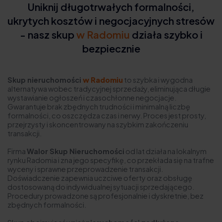
Uniknij długotrwałych formalności,
ukrytych kosztów i negocjacyjnych stresów
- nasz skup
w Radomiu
działa szybko i
bezpiecznie
Skup nieruchomości
w Radomiu
to szybka i wygodna
alternatywa wobec tradycyjnej sprzedaży, eliminująca długie
wystawianie ogłoszeń i czasochłonne negocjacje.
Gwarantuje brak zbędnych trudności i minimalną liczbę
formalności, co oszczędza czas i nerwy. Proces jest prosty,
przejrzysty i skoncentrowany na szybkim zakończeniu
transakcji.
Firma
Walor Skup Nieruchomości
od lat działa na lokalnym
rynku Radomia i zna jego specyfikę, co przekłada się na trafne
wyceny i sprawne przeprowadzenie transakcji.
Doświadczenie zapewnia uczciwe oferty oraz obsługę
dostosowaną do indywidualnej sytuacji sprzedającego.
Procedury prowadzone są profesjonalnie i dyskretnie, bez
zbędnych formalności.