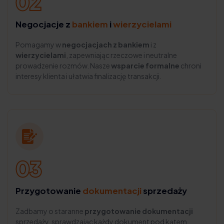
Negocjacje z
bankiem
i
wierzycielami
Pomagamy w
negocjacjach z bankiem
i z
wierzycielami
, zapewniając rzeczowe i neutralne
prowadzenie rozmów. Nasze
wsparcie formalne
chroni
interesy klienta i ułatwia finalizację transakcji.
Przygotowanie
dokumentacji
sprzedaży
Zadbamy o staranne
przygotowanie dokumentacji
sprzedaży, sprawdzając każdy dokument pod kątem