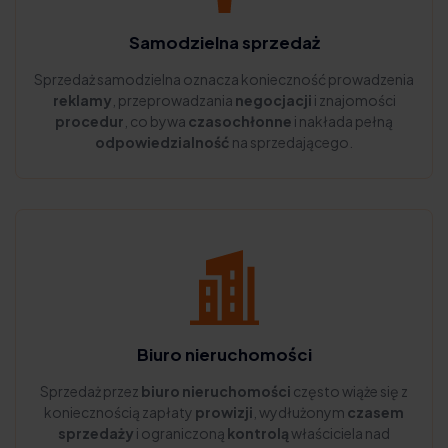
Samodzielna sprzedaż
Sprzedaż samodzielna oznacza konieczność prowadzenia
reklamy
, przeprowadzania
negocjacji
i znajomości
procedur
, co bywa
czasochłonne
i nakłada pełną
odpowiedzialność
na sprzedającego.
Biuro nieruchomości
Sprzedaż przez
biuro nieruchomości
często wiąże się z
koniecznością zapłaty
prowizji
, wydłużonym
czasem
sprzedaży
i ograniczoną
kontrolą
właściciela nad