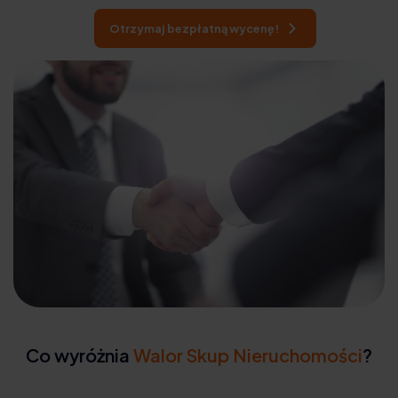
Otrzymaj bezpłatną wycenę!
Co wyróżnia
Walor Skup Nieruchomości
?