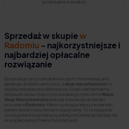
przebiegiem transakcji.
Sprzedaż w skupie
w
Radomiu
- najkorzystniejsze i
najbardziej opłacalne
rozwiązanie
Sprzedaż przez pośredników często trwa miesiącami i
generuje dodatkowe koszty, a
skup nieruchomości
to
szybka i bezpieczna alternatywa. Dzięki wieloletniemu
doświadczeniu i znajomości lokalnego rynku firma
Walor
Skup Nieruchomości
realizuje transakcje sprawnie i
uczciwie w
Radomiu
. Klienci zyskują przejrzyste warunki,
pewny termin i natychmiastową wycenę. To rozwiązanie
szczególnie korzystne przy pilnej potrzebie sprzedaży lub
skomplikowanych nieruchomościach.