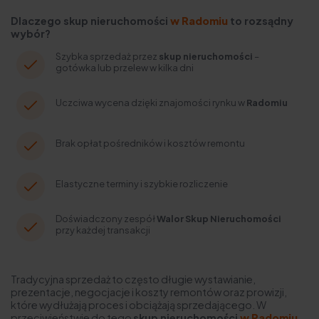
Dlaczego skup nieruchomości
w Radomiu
to rozsądny
wybór?
Szybka sprzedaż przez
skup nieruchomości
–
gotówka lub przelew w kilka dni
Uczciwa wycena dzięki znajomości rynku w
Radomiu
Brak opłat pośredników i kosztów remontu
Elastyczne terminy i szybkie rozliczenie
Doświadczony zespół
Walor Skup Nieruchomości
przy każdej transakcji
Tradycyjna sprzedaż to często długie wystawianie,
prezentacje, negocjacje i koszty remontów oraz prowizji,
które wydłużają proces i obciążają sprzedającego. W
przeciwieństwie do tego
skup nieruchomości
w Radomiu