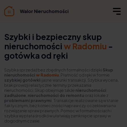
Walor Nieruchomości
Szybki i bezpieczny skup
nieruchomości
w Radomiu
-
gotówka od ręki
Szybka sprzedaż bez zbędnych formalności dzięki
Skup
nieruchomości
w Radomiu
. Płatność od ręki w formie
szybkiej gotówki
i jasne warunki transakcji. Szybka wycena,
brak prowizji i elastyczne terminy przekazania
nieruchomości. Skup obejmuje także
nieruchomości
zadłużone
,
nieruchomości do remontu
oraz lokale z
problemami prawnymi
. Transakcje realizowane są w stanie
faktycznym, bez konieczności napraw czy oczekiwania na
rozwiązanie spraw prawnych. Pomoc w formalnościach i
szybka wypłata środków ułatwiają zamknięcie sprawy w
dogodnym czasie.