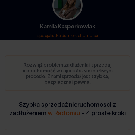
Kamila Kasperkowiak
specjalistka ds. nieruchomości
Rozwiąż problem zadłużenia
i
sprzedaj
nieruchomość
w najprostszym możliwym
procesie. Z nami sprzedaż jest
szybka
,
bezpieczna
i
pewna
.
Szybka sprzedaż nieruchomości z
zadłużeniem
w Radomiu
- 4 proste kroki