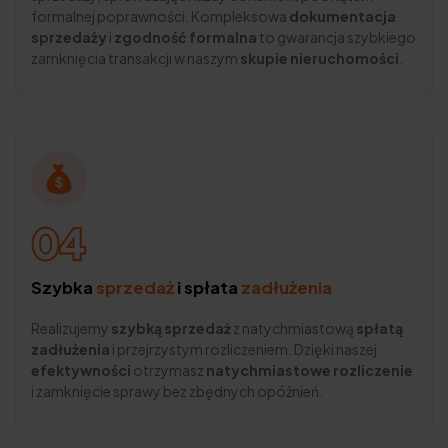
formalnej poprawności. Kompleksowa
dokumentacja
sprzedaży
i
zgodność formalna
to gwarancja szybkiego
zamknięcia transakcji w naszym
skupie nieruchomości
.
Szybka
sprzedaż
i spłata
zadłużenia
Realizujemy
szybką sprzedaż
z natychmiastową
spłatą
zadłużenia
i przejrzystym rozliczeniem. Dzięki naszej
efektywności
otrzymasz
natychmiastowe rozliczenie
i zamknięcie sprawy bez zbędnych opóźnień.