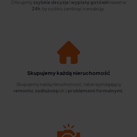
Oferujemy
szybkie decyzje
i
wypłatę gotówki
nawet w
24h
, by szybko zamknąć transakcję.
Skupujemy każdą nieruchomość
Skupujemy każdą nieruchomość, także wymagającą
remontu
,
zadłużoną
lub z
problemami formalnymi
.