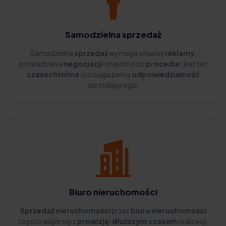
Samodzielna sprzedaż
Samodzielna
sprzedaż
wymaga własnej
reklamy
,
prowadzenia
negocjacji
i znajomości
procedur
, jest też
czasochłonna
i pociąga pełną
odpowiedzialność
sprzedającego.
Biuro nieruchomości
Sprzedaż nieruchomości
przez
biuro nieruchomości
często wiąże się z
prowizją
i
dłuższym czasem
realizacji,