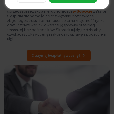
Wybierz prostą, bezpieczną i szybką drogę do spokoju —
sprzedaż przez
skup nieruchomości
w Sopocie
z
Walor
Skup Nieruchomości
to rozwiązanie pozbawione
zbędnego stresu i formalności. Lokalna znajomość rynku
oraz uczciwe warunki gwarantują sprawny przebieg
transakcji bez pośredników. Skontaktuj się już dziś, aby
uzyskać szybką wycenę i zakończyć sprawę z poczuciem
ulgi.
Otrzymaj bezpłatną wycenę!