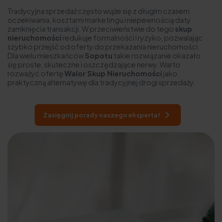
Tradycyjna sprzedaż często wiąże się z długim czasem
oczekiwania, kosztami marketingu i niepewnością daty
zamknięcia transakcji. W przeciwieństwie do tego
skup
nieruchomości
redukuje formalności i ryzyko, pozwalając
szybko przejść od oferty do przekazania nieruchomości.
Dla wielu mieszkańców
Sopotu
takie rozwiązanie okazało
się proste, skuteczne i oszczędzające nerwy. Warto
rozważyć ofertę
Walor Skup Nieruchomości
jako
praktyczną alternatywę dla tradycyjnej drogi sprzedaży.
Zasięgnij porady naszego eksperta!