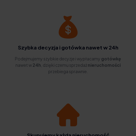
Szybka decyzja i gotówka nawet w 24h
Podejmujemy szybkie decyzje i wypłacamy
gotówkę
nawet w
24h
, dzięki czemu sprzedaż
nieruchomości
przebiega sprawnie.
Skupujemy każdą nieruchomość