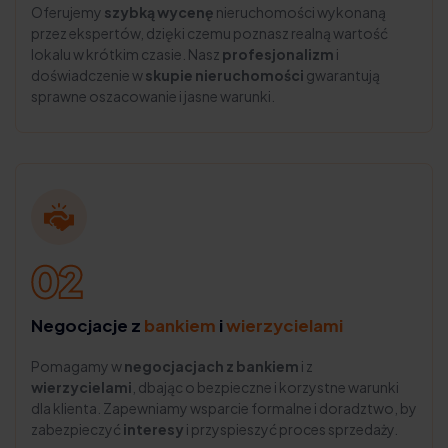
Oferujemy
szybką wycenę
nieruchomości wykonaną
przez ekspertów, dzięki czemu poznasz realną wartość
lokalu w krótkim czasie. Nasz
profesjonalizm
i
doświadczenie w
skupie nieruchomości
gwarantują
sprawne oszacowanie i jasne warunki.
Negocjacje z
bankiem
i
wierzycielami
Pomagamy w
negocjacjach z bankiem
i z
wierzycielami
, dbając o bezpieczne i korzystne warunki
dla klienta. Zapewniamy wsparcie formalne i doradztwo, by
zabezpieczyć
interesy
i przyspieszyć proces sprzedaży.