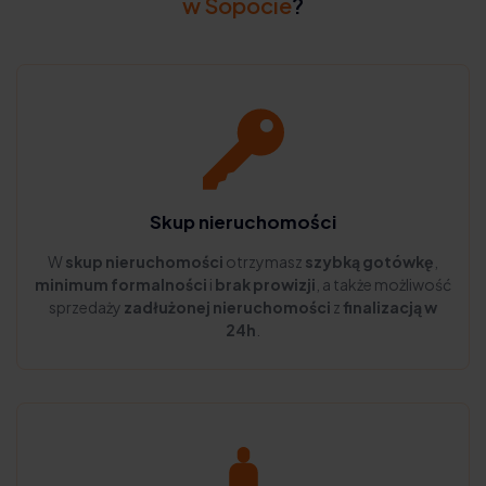
w Sopocie
?
Skup nieruchomości
W
skup nieruchomości
otrzymasz
szybką gotówkę
,
minimum formalności
i
brak prowizji
, a także możliwość
sprzedaży
zadłużonej nieruchomości
z
finalizacją w
24h
.