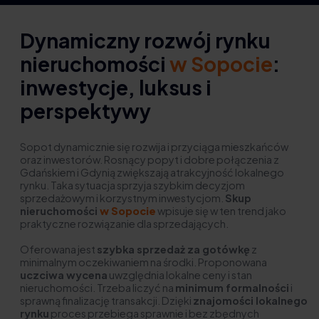
Dynamiczny rozwój rynku
nieruchomości
w Sopocie
:
inwestycje, luksus i
perspektywy
Sopot dynamicznie się rozwija i przyciąga mieszkańców
oraz inwestorów. Rosnący popyt i dobre połączenia z
Gdańskiem i Gdynią zwiększają atrakcyjność lokalnego
rynku. Taka sytuacja sprzyja szybkim decyzjom
sprzedażowym i korzystnym inwestycjom.
Skup
nieruchomości
w Sopocie
wpisuje się w ten trend jako
praktyczne rozwiązanie dla sprzedających.
Oferowana jest
szybka sprzedaż za gotówkę
z
minimalnym oczekiwaniem na środki. Proponowana
uczciwa wycena
uwzględnia lokalne ceny i stan
nieruchomości. Trzeba liczyć na
minimum formalności
i
sprawną finalizację transakcji. Dzięki
znajomości lokalnego
rynku
proces przebiega sprawnie i bez zbędnych