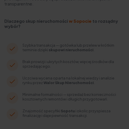
transparentne.
Dlaczego skup nieruchomości
w Sopocie
to rozsądny
wybór?
Szybka transakcja — gotówka lub przelew w krótkim
terminie dzięki
skupowi nieruchomości
.
Brak prowizji i ukrytych kosztów, więcej środków dla
sprzedającego.
Uczciwa wycena oparta na lokalnej wiedzy i analizie
rynku przez
Walor Skup Nieruchomości
.
Minimalne formalności — sprzedaż bez konieczności
kosztownych remontów i długich przygotowań.
Znajomość specyfiki
Sopotu
i okolic przyspiesza
finalizację i daje pewność transakcji.