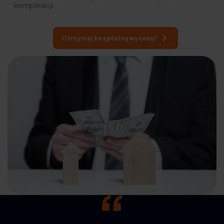
komplikacji.
Otrzymaj bezpłatną wycenę!