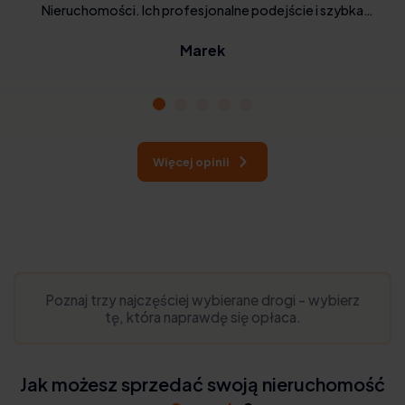
Nieruchomości. Ich profesjonalne podejście i szybka
realizacja zrobiły na mnie wrażenie. Cena była sprawiedliwa, a
Marek
oni zajęli się wszystkimi formalnościami. Ich usługi są godne
polecenia
Więcej opinii
Poznaj trzy najczęściej wybierane drogi - wybierz
tę, która naprawdę się opłaca.
Jak możesz sprzedać swoją nieruchomość