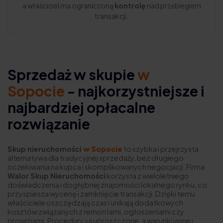
a właściciel ma ograniczoną
kontrolę
nad przebiegiem
transakcji.
Sprzedaż w skupie
w
Sopocie
- najkorzystniejsze i
najbardziej opłacalne
rozwiązanie
Skup nieruchomości
w Sopocie
to szybka i przejrzysta
alternatywa dla tradycyjnej sprzedaży, bez długiego
oczekiwania na kupca i skomplikowanych negocjacji. Firma
Walor Skup Nieruchomości
korzysta z wieloletniego
doświadczenia i dogłębnej znajomości lokalnego rynku, co
przyspiesza wycenę i zamknięcie transakcji. Dzięki temu
właściciele oszczędzają czas i unikają dodatkowych
kosztów związanych z remontami, ogłoszeniami czy
prowizjami. Procedury są uproszczone, a warunki jasne i