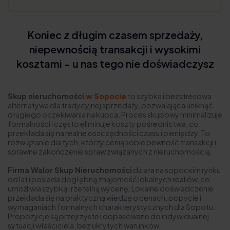
Koniec z długim czasem sprzedaży,
niepewnością transakcji i wysokimi
kosztami - u nas tego nie doświadczysz
Skup nieruchomości
w Sopocie
to szybka i bezstresowa
alternatywa dla tradycyjnej sprzedaży, pozwalająca uniknąć
długiego oczekiwania na kupca. Proces skupowy minimalizuje
formalności i często eliminuje koszty pośrednictwa, co
przekłada się na realne oszczędności czasu i pieniędzy. To
rozwiązanie dla tych, którzy cenią sobie pewność transakcji i
sprawne zakończenie spraw związanych z nieruchomością.
Firma Walor Skup Nieruchomości
działa na sopockim rynku
od lat i posiada dogłębną znajomość lokalnych realiów, co
umożliwia szybką i rzetelną wycenę. Lokalne doświadczenie
przekłada się na praktyczną wiedzę o cenach, popycie i
wymaganiach formalnych charakterystycznych dla Sopotu.
Propozycje są przejrzyste i dopasowane do indywidualnej
sytuacji właściciela, bez ukrytych warunków.