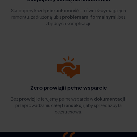
Skupujemy każdą
nieruchomość
— również wymagającą
remontu, zadłużoną lub z
problemami formalnymi
, bez
zbędnych komplikacji.
Zero prowizji i pełne wsparcie
Bez
prowizji
oferujemy pełne wsparcie w
dokumentacji
i
przeprowadzaniu całej
transakcji
, aby sprzedaż była
bezstresowa.