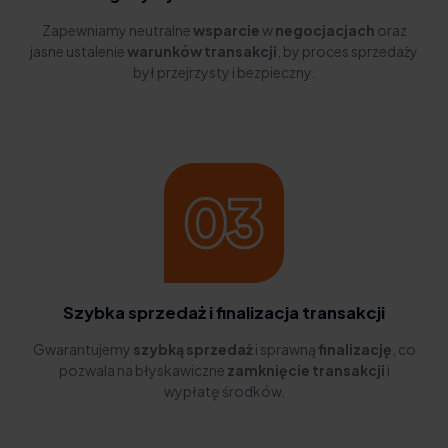
Zapewniamy neutralne
wsparcie
w
negocjacjach
oraz
jasne ustalenie
warunków transakcji
, by proces sprzedaży
był przejrzysty i bezpieczny.
Szybka sprzedaż i finalizacja transakcji
Gwarantujemy
szybką sprzedaż
i sprawną
finalizację
, co
pozwala na błyskawiczne
zamknięcie transakcji
i
wypłatę środków.