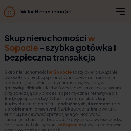
Walor Nieruchomości
Skup nieruchomości
w
Sopocie
- szybka gotówka i
bezpieczna transakcja
Skup nieruchomości
w Sopocie
to szybkie rozwiązanie
dla osób, które chcą sprzedać bez czekania. Transakcja
odbywa się sprawnie, z natychmiastową wypłatą w
gotówkę
. Minimalna liczba formalności i przejrzyste warunki
przyspieszają cały proces. To praktyczna alternatywa dla
tradycyjnej sprzedaży. Oferta obejmuje także
skup
trudnych nieruchomości —
zadłużonych
,
do remontu
oraz
z
problemami prawnymi
. Szybka wycena i jasne warunki
eliminują niepewność sprzedającego. Możliwość
zamknięcia transakcji bez dodatkowych napraw oszczędza
czas i koszty. Lokalny rynek
w Sopocie
pozwala na sprawne
przeprowadzenie sprzedaży.