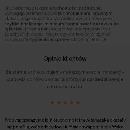
Skup obejmuje także
nieruchomości zadłużone
,
wymagające remontu oraz te z
problemami prawnymi
,
ułatwiając sprzedaż trudnych obiektów. Oferowana jest
szybka finalizacja
,
minimum formalności
i
gotówka do
ręki
, dzięki czemu transakcja przebiega sprawnie i bez
zbędnych trudności. Wystarczy kontakt, by otrzymać
uczciwą ofertę i zamknąć sprawę w krótkim terminie.
Opinie klientów
Zaufanie
, które budujemy na każdym etapie transakcji -
sprawdź, co mówią o nas ci, którzy już
sprzedali swoje
nieruchomości
.
Próby sprzedaży mojej nieruchomości na własną rękę okazały
się porażką, więc zdecydowałem się na współpracę z Walor